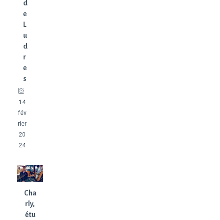
d
e
L
u
d
r
e
s
14
fév
rier
20
24
Cha
rly,
étu