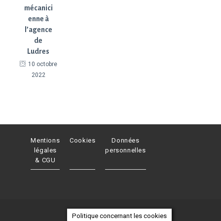
mécanici
enne à
l’agence
de
Ludres
10 octobre
2022
Mentions
Cookies
Données
légales
personnelles
& CGU
© NOREMAT 2023
Politique concernant les cookies