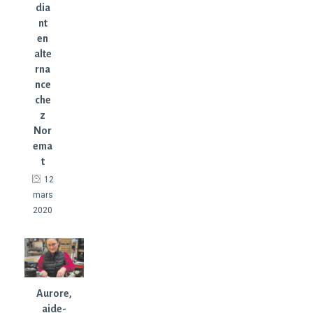
dia
nt
en
alte
rna
nce
che
z
Nor
ema
t
12
mars
2020
Aurore,
aide-