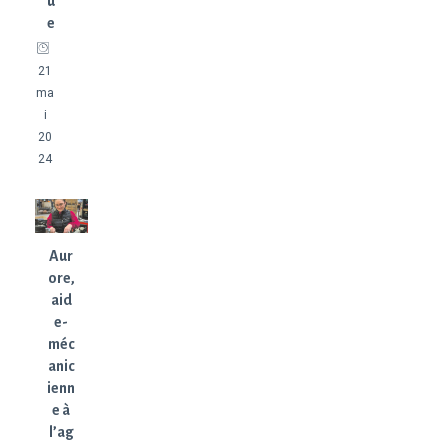
u
e
21
ma
i
20
24
Aur
ore,
aid
e-
méc
anic
ienn
e à
l’ag