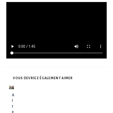
VOUS DEVRIEZ ÉGALEMENT AIMER
A
l
t
e