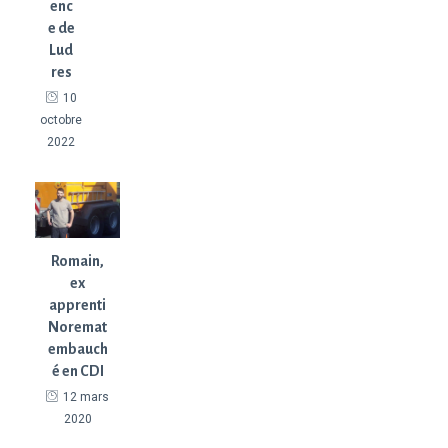
enc
e de
Lud
res
10
octobre
2022
Romain,
ex
apprenti
Noremat
embauch
é en CDI
12 mars
2020